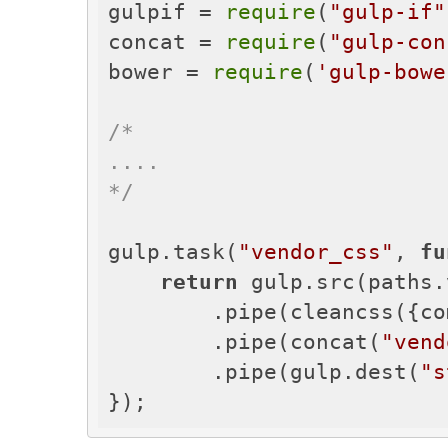
gulpif = 
require
(
"gulp-if"
concat = 
require
(
"gulp-con
bower = 
require
(
'gulp-bowe
/*

....

*/
gulp.task(
"vendor_css"
, 
fu
return
 gulp.src(paths.
        .pipe(cleancss({
co
        .pipe(concat(
"vend
        .pipe(gulp.dest(
"s