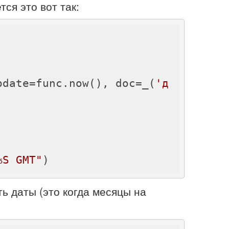
ся это вот так:
update=func.now(), doc=_(
'д
%S GMT"
)
ть даты (это когда месяцы на