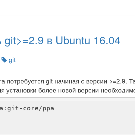
 git>=2.9 в Ubuntu 16.04
u
git
а потребуется git начиная с версии >=2.9. Т
ля установки более новой версии необходимо
a:git-core/ppa
