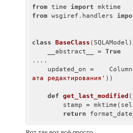
from
 time 
import
from
 wsgiref.handlers 
impo
class
BaseClass
(SQLAModel)
    __abstract__ = 
True
....

    updated_on =    Col
ата редактирования'
))

def
get_last_modified
(
        stamp = mktime(self.updated_on.timetuple())

return
 format_date
Вот так вот всё просто.