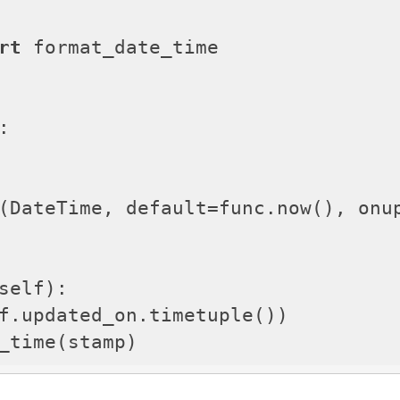
rt
 format_date_time

:
umn(DateTime, default=func.now(), on
self)
:
_time(stamp)