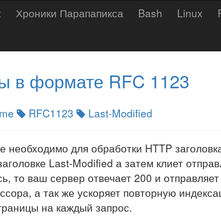
t
Хроники Парапапикса
Bash
Linux
ты в формате RFC 1123
ime
RFC1123
Last-Modified
 необходимо для обработки HTTP заголовка 
аголовке Last-Modified а затем клиет отпра
ь, то ваш сервер отвечает 200 и отправляет
ссора, а так же ускоряет повторную индекса
траницы на каждый запрос.