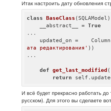
Итак настроить дату обновления стр
class
BaseClass
(SQLAModel)
    __abstract__ = 
True
...

    updated_on =    Col
ата редактирования'
))

...

def
get_last_modified
(
return
 self.update
И всё будет прекрасно работать до 
русском). Для этого вы сделаете вот 