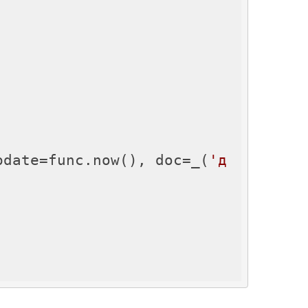
update=func.now(), doc=_(
'д