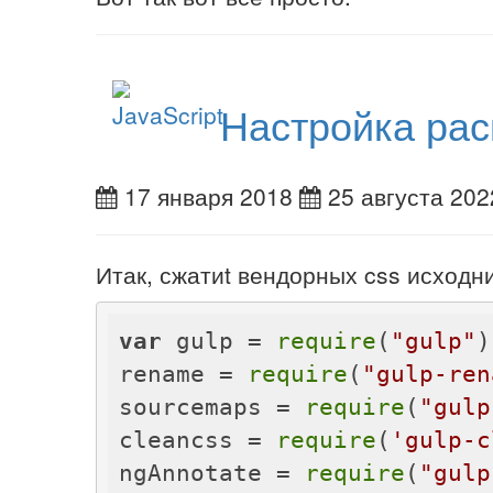
Настройка рас
17 января 2018
25 августа 202
Итак, сжатиt вендорных css исходн
var
 gulp = 
require
(
"gulp"
)
rename = 
require
(
"gulp-ren
sourcemaps = 
require
(
"gulp
cleancss = 
require
(
'gulp-c
ngAnnotate = 
require
(
"gulp