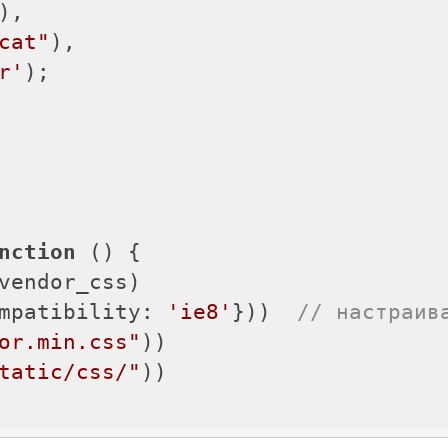
),

cat"
),

r'
);

nction
 (
) 
{

vendor_css)

mpatibility
: 
'ie8'
}))  
// настраив
or.min.css"
))

tatic/css/"
))
