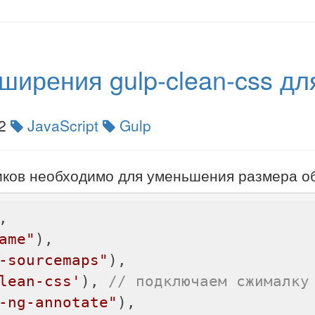
ширения gulp-clean-css дл
2
JavaScript
Gulp
иков необходимо для уменьшения размера об
,

ame"
),

-sourcemaps"
),

lean-css'
), 
// подключаем сжималку
-ng-annotate"
),
