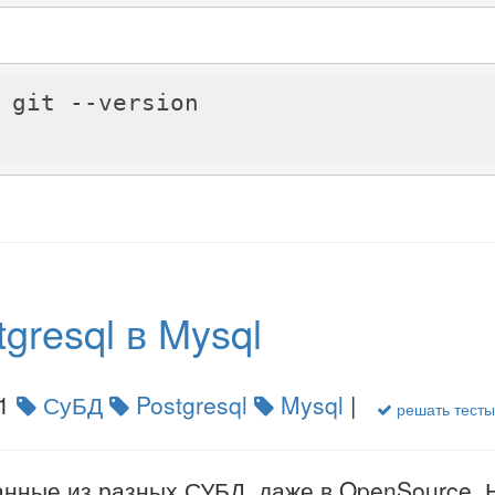
 git --version

gresql в Mysql
1
СуБД
Postgresql
Mysql
|
решать тесты
анные из разных СУБД, даже в OpenSource. Н