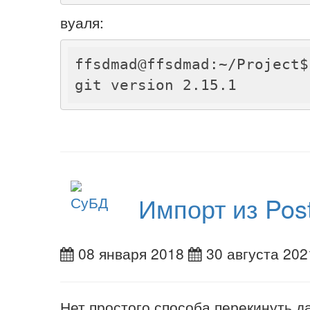
вуаля:
ffsdmad@ffsdmad:~/Project$
Импорт из Post
08 января 2018
30 августа 202
Нет простого способа перекинуть д