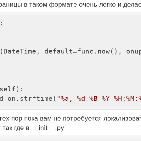
аницы в таком формате очень легко и делает
:
umn(DateTime, default=func.now(), on
self)
:
d_on.strftime(
"%a, %d %B %Y %H:%M:
тех пор пока вам не потребуется локализова
так где в __init__.py