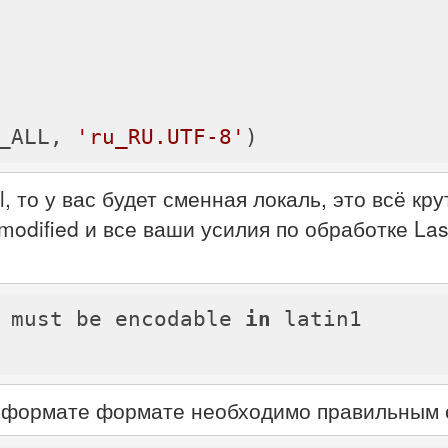
_ALL, 
'ru_RU.UTF-8'
, то у вас будет сменная локаль, это всё кр
odified и все ваши усилия по обработке Last
er must be encodable 
in
 latin1

 формате формате необходимо правильным о